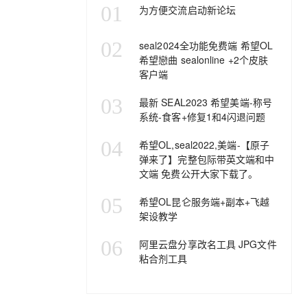
01
为方便交流启动新论坛
02
seal2024全功能免费端 希望OL
希望戀曲 sealonline +2个皮肤
客户端
03
最新 SEAL2023 希望美端-称号
系统-食客+修复1和4闪退问题
04
希望OL,seal2022,美端-【原子
弹来了】完整包际带英文端和中
文端 免费公开大家下载了。
05
希望OL昆仑服务端+副本+飞越
架设教学
06
阿里云盘分享改名工具 JPG文件
粘合剂工具