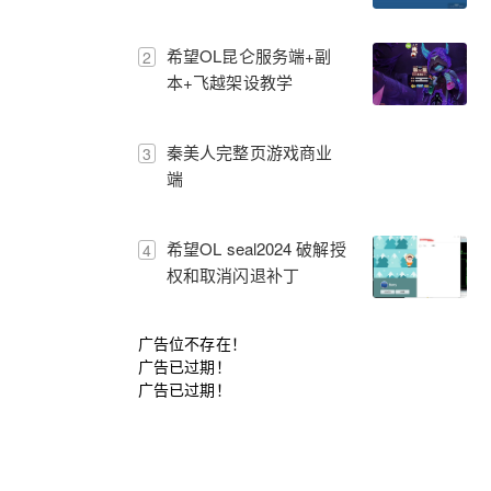
shared libraries:
libssl.so.1.1: cannot
希望OL昆仑服务端+副
2
open shared object file:
本+飞越架设教学
No such file or directory
错误
秦美人完整页游戏商业
3
端
希望OL seal2024 破解授
4
权和取消闪退补丁
广告位不存在！
广告已过期！
广告已过期！